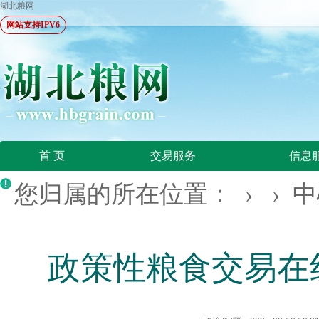
湖北粮网
网站支持IPV6
首 页
交易服务
信息
您归属的所在位置： › ›
中
政策性粮食交易在