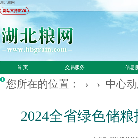
湖北粮网
网站支持IPV6
首 页
交易服务
信息
您所在的位置：
› ›
中心动
2024全省绿色储