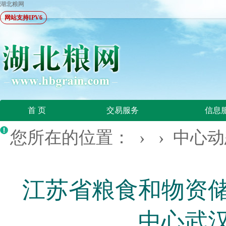
湖北粮网
网站支持IPV6
首 页
交易服务
信息
您所在的位置：
› ›
中心动
江苏省粮食和物资
中心武