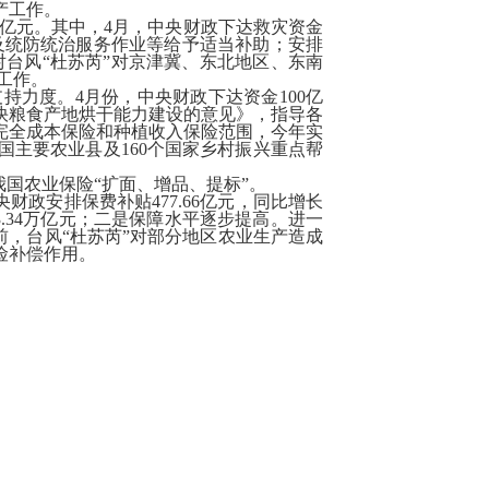
产工作。
.93亿元。其中，4月，中央财政下达救灾资金
资及统防统治服务作业等给予适当补助；安排
对台风“杜苏芮”对京津冀、东北地区、东南
工作。
力度。4月份，中央财政下达资金100亿
快粮食产地烘干能力建设的意见》，指导各
完全成本保险和种植收入保险范围，今年实
国主要农业县及160个国家乡村振兴重点帮
国农业保险“扩面、增品、提标”。
财政安排保费补贴477.66亿元，同比增长
保障3.34万亿元；二是保障水平逐步提高。进一
前，台风“杜苏芮”对部分地区农业生产造成
险补偿作用。