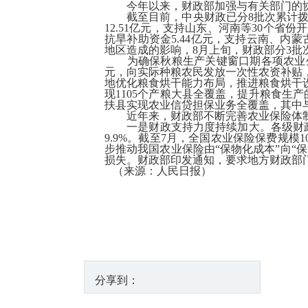
今年以来，财政部加强与有关部门的
截至目前，中央财政已分8批次累计拨付
12.51亿元，支持山东、河南等30个
抗旱补助资金5.44亿元，支持云南、内
地区造成的影响，8月上旬，财政部分3批
为确保秋粮生产关键窗口期各项农业
元，向实际种粮农民发放一次性农资补贴
地优化粮食烘干能力布局，推进粮食烘干
现1105个产粮大县全覆盖，提升粮食生
扶县实现农业信贷担保业务全覆盖，其中与
近年来，财政部不断完善农业保险体制
一是财政支持力度持续加大。各级财政以
9.9%。截至7月，全国农业保险保费规模10
步推动我国农业保险由“保物化成本”向“
损失。财政部印发通知，要求地方财政部
（来源：人民日报）
分享到：