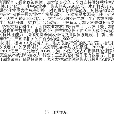
协调配合，强化政策保障，加大资金投入，全力支持做好秋粮生
61.84亿元，其中农业生产防灾救灾29.91亿元，水利救灾31
省份开展农作物重大病虫害防控，对购置防控所需农药、药械等物
蒙古等7个省份开展农业生产抗旱调水、兴建抗旱水源等工作；针
次下达救灾资金26.87亿元，支持受灾地区开展农业生产恢复相关
生产顺利开展，财政部出台政策、下拨资金，加大对关键环节支持
，统筹支持春耕生产；会同农业农村部等有关部门印发《关于加
设施装备规范建设，推动粮食生产节粮减损；扩大三大粮食作物
产的抗风险能力；持续支持全国农业信贷担保体系建设，目前，全
粮食生产直接相关的在保余额超过900亿元。
机制，按照“中央发展大宗，地方发展特色”的政策思路，推动我
近80%的保费补贴，充分调动各参与方积极性。2023年，中央
78.63亿元，同比增长18.64%，为1.25亿户次农户提供风险
保完全成本或保种植收入”转变；三是风险补偿作用有效发挥。日
门保障保费补贴足额到位，充分发挥农业保险防灾减损和灾后风
【打印本页】